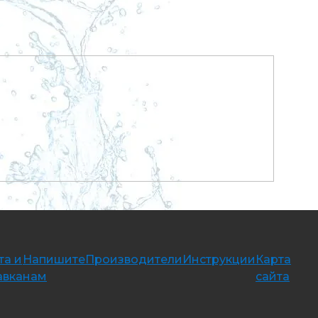
та и
Напишите
Производители
Инструкции
Карта
авка
нам
сайта