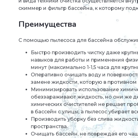
и вида техники очистка осуществляется вну
скиммер и фильтр бассейна, к которому под
Преимущества
С помощью пылесоса для бассейна обслуживан
Быстро производить чистку даже крупны
навыков для работы и применения физи
минут (максимально 1-1,5 часа для круп
Оперативно очищать воду и поверхност
замене жидкости, которую в противном 
Минимизировать использование химичес
обеззараживают жидкость, но они же де
химических очистителей не решает пр
в бассейн с улицы, а пылесос убирает в
Производить уборку без слива жидкости
пространства.
Очищать бассейн, не повреждая его чащ