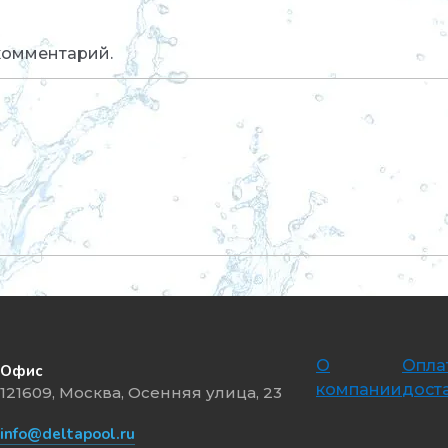
 комментарий.
О
Опла
Офис
компании
дост
121609, Москва, Осенняя улица, 23
info@deltapool.ru