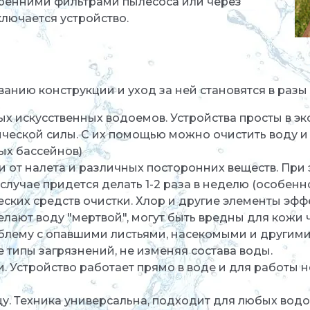
тренними фильтрами пылесоса или через
ключается устройство.
ию конструкции и уход за ней становятся в разы л
х искусственных водоемов. Устройства просты в эк
ческой силы. С их помощью можно очистить воду и 
ных бассейнов)
и от налета и различных посторонних веществ. При
случае придется делать 1-2 раза в неделю (особенн
ких средств очистки. Хлор и другие элементы эф
лают воду "мертвой", могут быть вредны для кожи 
облему с опавшими листьями, насекомыми и други
се типы загрязнений, не изменяя состава воды.
. Устройство работает прямо в воде и для работы 
у. Техника универсальна, подходит для любых водо