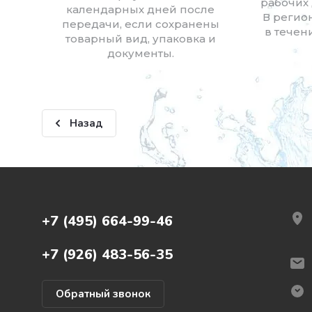
рабочих 
календарных дней после
В регио
передачи, если сохранены
в течен
товарный вид, упаковка и
документы.
Назад
+7 (495) 664-99-46
+7 (926) 483-56-35
Обратный звонок