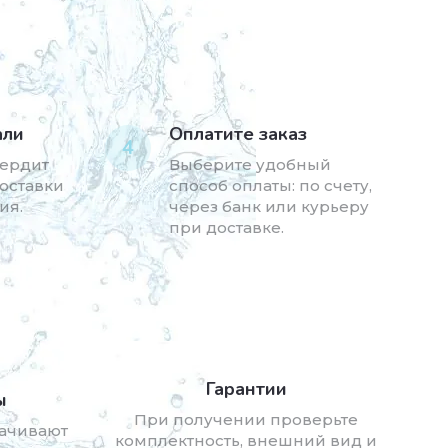
али
Оплатите заказ
4
ердит
Выберите удобный
доставки
способ оплаты: по счету,
ия.
через банк или курьеру
при доставке.
Гарантии
ы
При получении проверьте
ачивают
комплектность, внешний вид и