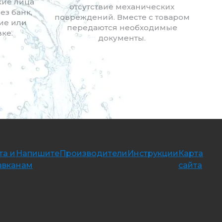
кие лица
отсутствие механических
ез банк,
повреждений. Вместе с товаром
ие или
передаются необходимые
ке.
документы.
та и
Напишите
Производители
Инструкции
Карта
авка
нам
сайта