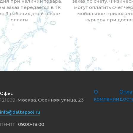
дня при наличии товара.
заказ по счету. Физичес
ны заказ передается в ТК
могут оплатить счет чер
ие 3 рабочих дней после
мобильное приложен
оплаты.
курьеру при достав
О
Опла
Офис
компании
дост
121609, Москва, Осенняя улица, 23
info@deltapool.ru
09:00-18:00
ПН-ПТ