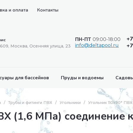
вка и оплата
Контакты
+7
ПН-ПТ
09:00-18:00
ис
+7
info@deltapool.ru
1609, Москва, Осенняя улица, 23
суары для бассейнов
Пруды и водоемы
Садовы
в
/
Трубы и фитинги ПВХ
/
Угольники
/
Угольник 110х90° ПВХ
ВХ (1,6 МПа) соединение 