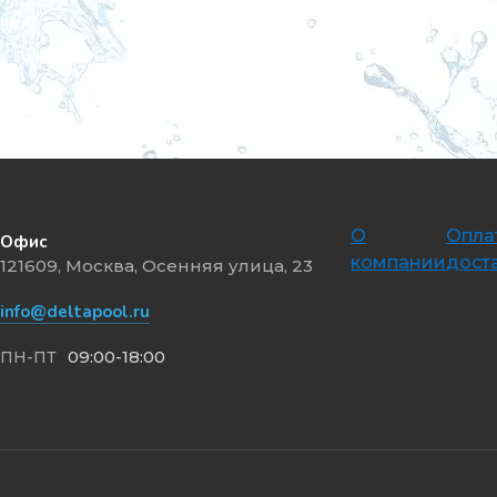
О
Опла
Офис
компании
дост
121609, Москва, Осенняя улица, 23
info@deltapool.ru
09:00-18:00
ПН-ПТ