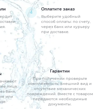
али
Оплатите заказ
4
ердит
Выберите удобный
доставки
способ оплаты: по счету,
ия.
через банк или курьеру
при доставке.
Гарантии
ы
При получении проверьте
ачивают
комплектность, внешний вид и
кие лица
отсутствие механических
ез банк,
повреждений. Вместе с товаром
ие или
передаются необходимые
ке.
документы.