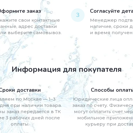
Оформите заказ
Согласуйте дет
3
кажите свои контактные
Менеджер подтв
анные, адрес доставки
наличие, сроки 
ли выберите самовывоз.
и время получен
Информация для покупателя
Сроки доставки
Способы оплат
вляем по Москве — 1–3
Юридические лица опл
дня при наличии товара.
заказ по счету. Физичес
ны заказ передается в ТК
могут оплатить счет чер
ие 3 рабочих дней после
мобильное приложен
оплаты.
курьеру при достав