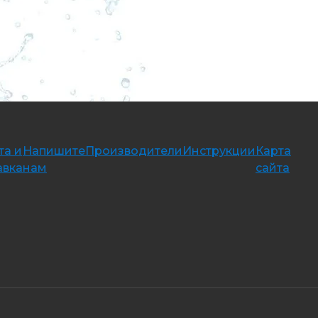
та и
Напишите
Производители
Инструкции
Карта
авка
нам
сайта