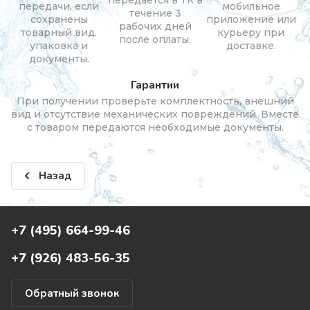
передачи, если
мобильное
течение 3
сохранены
приложение или
рабочих дней
товарный вид,
курьеру при
после оплаты.
упаковка и
доставке.
документы.
Гарантии
При получении проверьте комплектность, внешний
вид и отсутствие механических повреждений. Вместе
с товаром передаются необходимые документы.
Назад
+7 (495) 664-99-46
+7 (926) 483-56-35
Обратный звонок