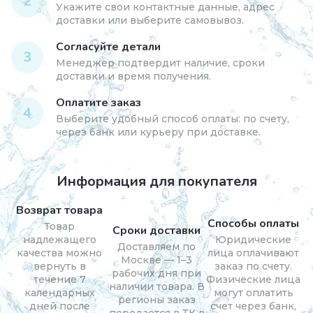
2
Укажите свои контактные данные, адрес
доставки или выберите самовывоз.
Согласуйте детали
3
Менеджер подтвердит наличие, сроки
доставки и время получения.
Оплатите заказ
4
Выберите удобный способ оплаты: по счету,
через банк или курьеру при доставке.
Информация для покупателя
Возврат товара
Способы оплаты
Товар
Сроки доставки
надлежащего
Юридические
Доставляем по
качества можно
лица оплачивают
Москве — 1–3
вернуть в
заказ по счету.
рабочих дня при
течение 7
Физические лица
наличии товара. В
календарных
могут оплатить
регионы заказ
дней после
счет через банк,
передается в ТК в