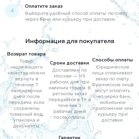
Оплатите заказ
4
Выберите удобный способ оплаты: по счету,
через банк или курьеру при доставке.
Информация для покупателя
Возврат товара
Способы оплаты
Товар
Сроки доставки
надлежащего
Юридические
Доставляем по
качества можно
лица оплачивают
Москве — 1–3
вернуть в
заказ по счету.
рабочих дня при
течение 7
Физические лица
наличии товара. В
календарных
могут оплатить
регионы заказ
дней после
счет через банк,
передается в ТК в
передачи, если
мобильное
течение 3
сохранены
приложение или
рабочих дней
товарный вид,
курьеру при
после оплаты.
упаковка и
доставке.
документы.
Гарантии